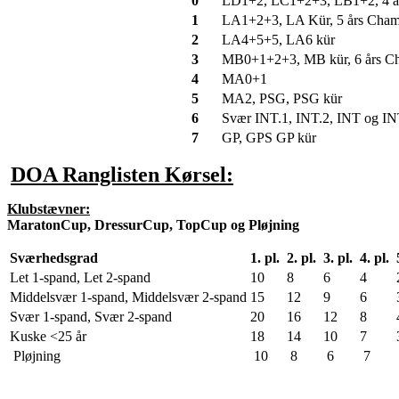
0
LD1+2, LC1+2+3, LB1+2, 4 å
1
LA1+2+3, LA Kür, 5 års Cha
2
LA4+5+5, LA6 kür
3
MB0+1+2+3, MB kür, 6 års C
4
MA0+1
5
MA2, PSG, PSG kür
6
Svær INT.1, INT.2, INT og I
7
GP, GPS GP kür
DOA Ranglisten Kørsel:
Klubstævner:
MaratonCup, DressurCup, TopCup og Pløjning
Sværhedsgrad
1. pl.
2. pl.
3. pl.
4. pl.
Let 1-spand, Let 2-spand
10
8
6
4
Middelsvær 1-spand, Middelsvær 2-spand
15
12
9
6
Svær 1-spand, Svær 2-spand
20
16
12
8
Kuske <25 år
18
14
10
7
Pløjning
10
8
6
7