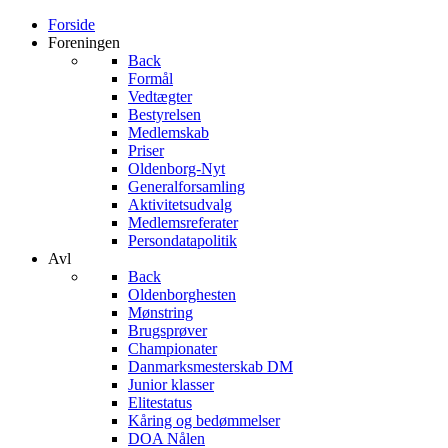
Forside
Foreningen
Back
Formål
Vedtægter
Bestyrelsen
Medlemskab
Priser
Oldenborg-Nyt
Generalforsamling
Aktivitetsudvalg
Medlemsreferater
Persondatapolitik
Avl
Back
Oldenborghesten
Mønstring
Brugsprøver
Championater
Danmarksmesterskab DM
Junior klasser
Elitestatus
Kåring og bedømmelser
DOA Nålen