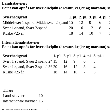
Landsstævner:
Point kan opnås for hver disciplin (dressur, kegler og maraton) s
Sværhedsgrad
1. pl.
2. pl.
3. pl.
4. pl.
Middelsvær 1-spand, Middelsvær 2-spand
15
12
9
6
Svær 1-spand, Svær 2-spand
20
16
12
8
Kuske <25 år
18
14
10
7
Internationale stævner
Point kan opnås for hver disciplin (dressur, kegler og maraton) s
Sværhedsgrad
1. pl.
2. pl.
3. pl.
4. pl.
5. pl. +
Svær 1-spand, Svær 2-spand 2*
15
12
9
6
3
Svær 1-spand, Svær 2-spand 3*
20
16
12
8
4
Kuske <25 år
18
14
10
7
3
Tillæg
Landsstævner
10
Internationale stævner
15