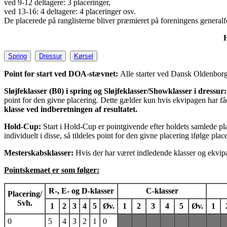
ved 9-12 deltagere: 3 placeringer,
ved 13-16: 4 deltagere: 4 placeringer osv.
De placerede på ranglisterne bliver præmieret på foreningens generalfo
H
Spring
Dressur
Kørsel
Point for start ved DOA-stævnet:
Alle starter ved Dansk Oldenborg 
Sløjfeklasser (B0) i spring og Sløjfeklasser/Showklasser i dressur
point for den givne placering. Dette gælder kun hvis ekvipagen har få
klasse ved indberetningen af resultatet.
Hold-Cup:
Start i Hold-Cup er pointgivende efter holdets samlede pla
individuelt i disse, så tildeles point for den givne placering ifølge pla
Mesterskabsklasser:
Hvis der har været indledende klasser og ekvipag
Pointskemaet er som følger:
R-, E- og D-klasser
C-klasser
Placering/
Svh.
1
2
3
4
5
Øv.
1
2
3
4
5
Øv.
1
0
5
4
3
2
1
0