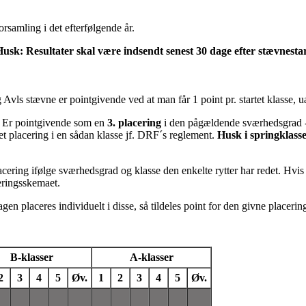
rsamling i det efterfølgende år.
usk: Resultater skal være indsendt senest 30 dage efter stævnesta
Avls stævne er pointgivende ved at man får 1 point pr. startet klasse, 
:
Er pointgivende som en
3. placering
i den pågældende sværhedsgrad - m
et placering i en sådan klasse jf. DRF´s reglement.
Husk i springklass
cering ifølge sværhedsgrad og klasse den enkelte rytter har redet. Hvis 
ceringsskemaet.
en placeres individuelt i disse, så tildeles point for den givne placerin
B-klasser
A-klasser
2
3
4
5
Øv.
1
2
3
4
5
Øv.