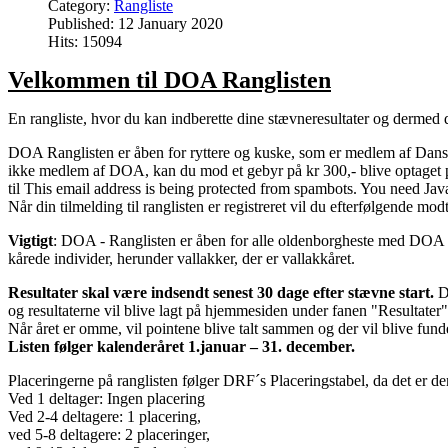
Category:
Rangliste
Published: 12 January 2020
Hits: 15094
Velkommen til DOA Ranglisten
En rangliste, hvor du kan indberette dine stævneresultater og dermed delt
DOA Ranglisten er åben for ryttere og kuske, som er medlem af Dansk 
ikke medlem af DOA, kan du mod et gebyr på kr 300,- blive optaget p
til
This email address is being protected from spambots. You need Java
Når din tilmelding til ranglisten er registreret vil du efterfølgende mod
Vigtigt
: DOA - Ranglisten er åben for alle oldenborgheste med DOA
kårede individer, herunder vallakker, der er vallakkåret.
Resultater skal være indsendt senest 30 dage efter stævne start.
D
og resultaterne vil blive lagt på hjemmesiden under fanen "Resultater"
Når året er omme, vil pointene blive talt sammen og der vil blive fund
Listen følger kalenderåret 1.januar – 31. december.
Placeringerne på ranglisten følger DRF´s Placeringstabel, da det er den
Ved 1 deltager: Ingen placering
Ved 2-4 deltagere: 1 placering,
ved 5-8 deltagere: 2 placeringer,