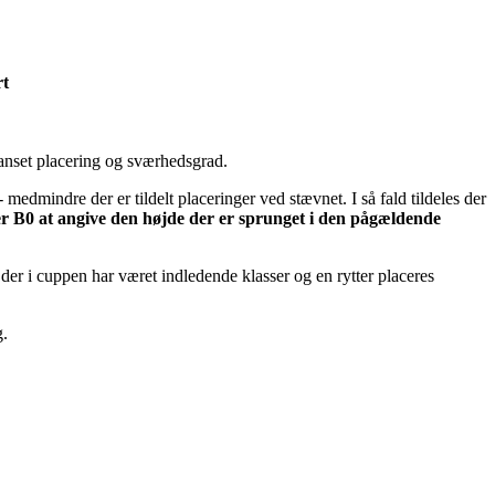
rt
uanset placering og sværhedsgrad.
edmindre der er tildelt placeringer ved stævnet. I så fald tildeles der
er B0 at angive den højde der er sprunget i den pågældende
der i cuppen har været indledende klasser og en rytter placeres
g.