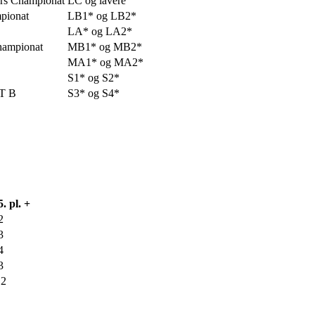
rs Championat
LC og lavere
mpionat
LB1* og LB2*
LA* og LA2*
hampionat
MB1* og MB2*
MA1* og MA2*
S1* og S2*
NT B
S3* og S4*
5. pl. +
2
3
4
3
2