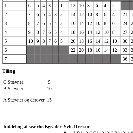
1
6
5
4
3
2
1
12
10
8
6
4
2
2
7
6
5
4
3
2
14
12
10
8
6
4
21
3
8
7
6
5
4
3
16
14
12
10
8
6
24
4
9
8
7
6
5
4
18
16
14
12
10
8
27
5
10
9
8
7
6
5
20
18
16
14
12
10
30
6
22
20
18
16
14
12
33
7
36
Tillæg
C Stævner
5
B Stævner
10
A Stævner og derover
15
Inddeling af sværhedsgrader
Svh.
Dressur