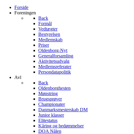
Forside
Foreningen
Back
Formål
Vedtægter
Bestyrelsen
Medlemskab
Priser
Oldenborg-Nyt
Generalforsamling
Aktivitetsudvalg
Medlemsreferater
Persondatapolitik
Avl
Back
Oldenborghesten
Mønstring
Brugsprøver
Championater
Danmarksmesterskab DM
Junior klasser
Elitestatus
Kåring og bedømmelser
DOA Nålen