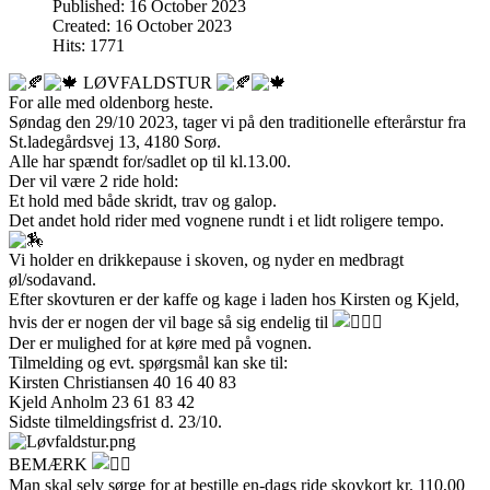
Published: 16 October 2023
Created: 16 October 2023
Hits: 1771
LØVFALDSTUR
For alle med oldenborg heste.
Søndag den 29/10 2023, tager vi på den traditionelle efterårstur fra
St.ladegårdsvej 13, 4180 Sorø.
Alle
har spændt for/sadlet op til kl.13.00.
Der vil være 2 ride hold:
Et hold med både skridt, trav og galop.
Det andet hold rider med vognene rundt i et lidt roligere tempo.
Vi holder en drikkepause i skoven, og nyder en medbragt
øl/sodavand.
Efter skovturen er der kaffe og kage i laden hos Kirsten og Kjeld,
hvis der er nogen der vil bage så sig endelig til
Der er mulighed for at køre med på vognen.
Tilmelding og evt. spørgsmål kan ske til:
Kirsten Christiansen 40 16 40 83
Kjeld Anholm 23 61 83 42
Sidste tilmeldingsfrist d. 23/10.
BEMÆRK
Man skal selv sørge for at bestille en-dags ride skovkort kr. 110,00