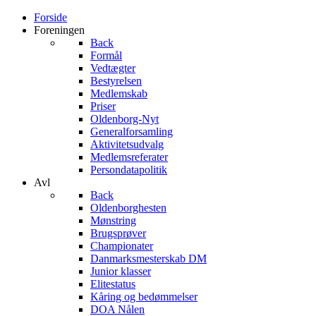
Forside
Foreningen
Back
Formål
Vedtægter
Bestyrelsen
Medlemskab
Priser
Oldenborg-Nyt
Generalforsamling
Aktivitetsudvalg
Medlemsreferater
Persondatapolitik
Avl
Back
Oldenborghesten
Mønstring
Brugsprøver
Championater
Danmarksmesterskab DM
Junior klasser
Elitestatus
Kåring og bedømmelser
DOA Nålen