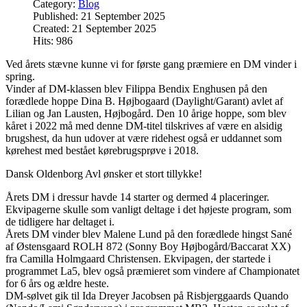
Category:
Blog
Published: 21 September 2025
Created: 21 September 2025
Hits: 986
Ved årets stævne kunne vi for første gang præmiere en DM vinder i
spring.
Vinder af DM-klassen blev Filippa Bendix Enghusen på den
forædlede hoppe Dina B. Højbogaard (Daylight/Garant) avlet af
Lilian og Jan Lausten, Højbogård. Den 10 årige hoppe, som blev
kåret i 2022 må med denne DM-titel tilskrives af være en alsidig
brugshest, da hun udover at være ridehest også er uddannet som
kørehest med bestået kørebrugsprøve i 2018.
Dansk Oldenborg Avl ønsker et stort tillykke!
Årets DM i dressur havde 14 starter og dermed 4 placeringer.
Ekvipagerne skulle som vanligt deltage i det højeste program, som
de tidligere har deltaget i.
Årets DM vinder blev Malene Lund på den forædlede hingst Sané
af Østensgaard ROLH 872 (Sonny Boy Højbogård/Baccarat XX)
fra Camilla Holmgaard Christensen. Ekvipagen, der startede i
programmet La5, blev også præmieret som vindere af Championatet
for 6 års og ældre heste.
DM-sølvet gik til Ida Dreyer Jacobsen på Risbjerggaards Quando