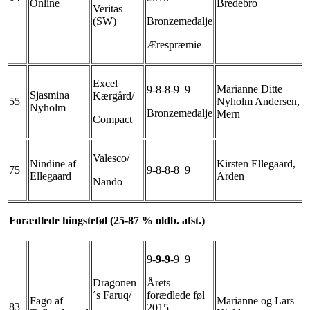
Online
Bredebro
Veritas
(SW)
Bronzemedalje
Ærespræmie
Excel
Marianne Ditte
9-8-8-9 9
Sjasmina
Kærgård/
55
Nyholm Andersen,
Nyholm
Bronzemedalje
Mern
Compact
Valesco/
Nindine af
Kirsten Ellegaard,
75
9-8-8-8 9
Ellegaard
Arden
Nando
Forædlede hingsteføl (25-87 % oldb. afst.)
9-
9-9
-9 9
Dragonen
Årets
´s Faruq/
forædlede føl
Fago af
Marianne og Lars
83
2015