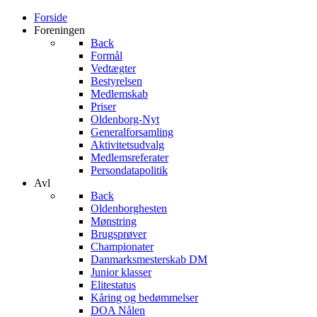
Forside
Foreningen
Back
Formål
Vedtægter
Bestyrelsen
Medlemskab
Priser
Oldenborg-Nyt
Generalforsamling
Aktivitetsudvalg
Medlemsreferater
Persondatapolitik
Avl
Back
Oldenborghesten
Mønstring
Brugsprøver
Championater
Danmarksmesterskab DM
Junior klasser
Elitestatus
Kåring og bedømmelser
DOA Nålen