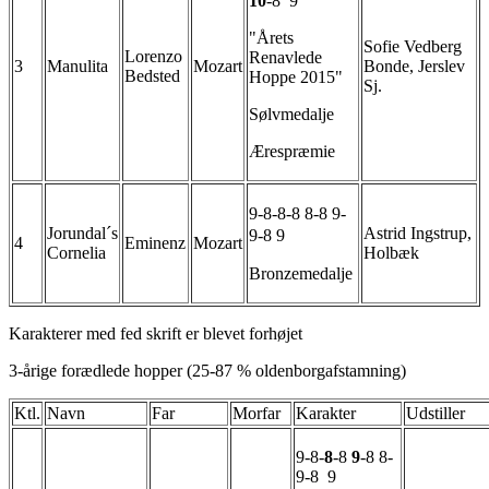
10
-8 9
"Årets
Sofie Vedberg
Lorenzo
Renavlede
3
Manulita
Mozart
Bonde, Jerslev
Bedsted
Hoppe 2015"
Sj.
Sølvmedalje
Ærespræmie
9-8-8-8 8-8 9-
Jorundal´s
Astrid Ingstrup,
9-8 9
4
Eminenz
Mozart
Cornelia
Holbæk
Bronzemedalje
Karakterer med fed skrift er blevet forhøjet
3-årige forædlede hopper (25-87 % oldenborgafstamning)
Ktl.
Navn
Far
Morfar
Karakter
Udstiller
9-8-
8
-8
9
-8 8-
9-8 9