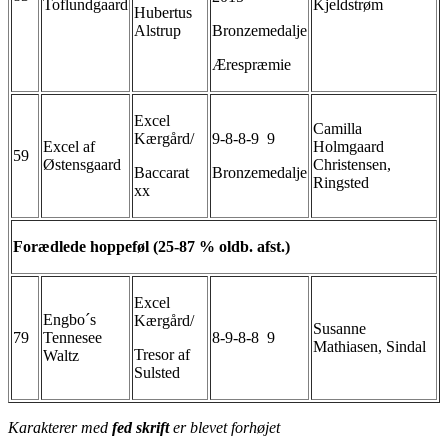
Toflundgaard
Kjeldstrøm
Hubertus
Alstrup
Bronzemedalje
Ærespræmie
Excel
Camilla
Kærgård/
9-8-8-9 9
Excel af
Holmgaard
59
Østensgaard
Christensen,
Baccarat
Bronzemedalje
Ringsted
xx
Forædlede hoppeføl (25-87 % oldb. afst.)
Excel
Engbo´s
Kærgård/
Susanne
79
Tennesee
8-9-8-8 9
Mathiasen, Sindal
Tresor af
Waltz
Sulsted
Karakterer med
fed skrift
er blevet forhøjet