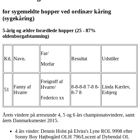
for sygemeldte hopper ved ordinær kåring
(sygekåring)
5-årig og ældre forædlede hopper (25 - 87%
oldenborgafstamning)
Far/
Ktl.
Navn.
Resultat
Udstiller
Morfar
Freigraff af
Fanny af
8-8-8-8 7-8 8-
Linda Kærlev,
Hvarre/
51
Hvarre
8-7 8
Esbjerg
Federico xx
Årets vindere på æresrunde 4, 5 og 6 års championatsvindere, samt
årets Danmarksmester 2015.
4 års vinder: Dennis Holst på Elvira's Lyne ROL 9998 efter
Sonny Boy Højbogård OLH 796/Lucent af Dybendal OL