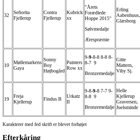
"Årets
Erling
Señorita
Contra
Kubrick
Forædlede
32
Aabenhuus,
Fjellerup
Fjellerup
xx
Hoppe 2015"
Glæsborg
Sølvmedalje
Ærespræmie
9-
9
-8-8 8-8 8-
Sonny
Gitte
Møllemarkens
Painters
8-7 9
10
Boy
Mattern,
Gaya
Row xx
Højbogård
Viby Sj.
Bronzemedalje
Helle
9-8-
9
-8 7-7 9-
Freja
Urkatz
Kjellerup
8-8 9
19
Findus B
Kjellerup
II
Graversen,
Bronzemedalje
Juelsminde
Karakterer med fed skrift er blevet forhøjet
Efterkåring