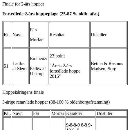
Finale for 2-års hopper
Forædlede 2-års hoppeplage (25-87 % oldb. afst.)
Far/
Ktl.
Navn.
Resultat
Udstiller
Morfar
23 point
Eminenz/
Lærke
Betina & Rasmus
"Årets 2-års
51
Pallex af
af Siem
Madsen, Sorø
forædlede hoppe
Ulstrup
2015"
Hoppekåringens finale
3-årige renavlede hopper (88-100 % oldenborgafstamning)
Ktl.
Navn
Far
Morfar
Karakter
Udstiller
9-8-8-9 8-8 9-