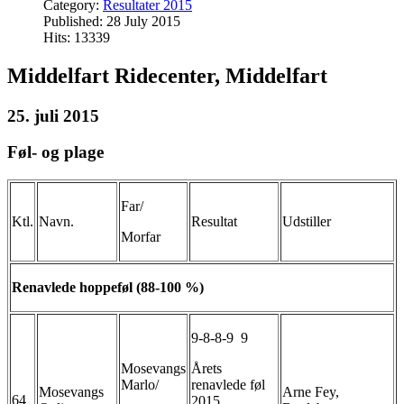
Category:
Resultater 2015
Published: 28 July 2015
Hits: 13339
Middelfart Ridecenter, Middelfart
25. juli 2015
Føl- og plage
Far/
Ktl.
Navn.
Resultat
Udstiller
Morfar
Renavlede hoppeføl (88-100 %)
9-8-8-9 9
Mosevangs
Årets
Marlo/
renavlede føl
Mosevangs
Arne Fey,
64
2015